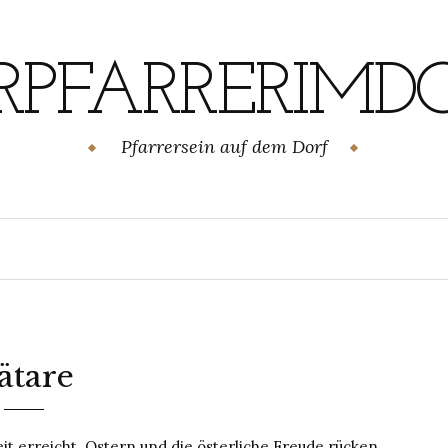
RPFARRERIMD
Pfarrersein auf dem Dorf
ätare
it erreicht. Ostern und die österliche Freude rücken